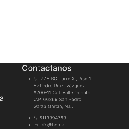
Contactanos
IZZA BC Torre XI, Piso 1
Av.Pedro Rmz. Vázquez
#200-11 Col. Valle Oriente
al
C.P. 66269 San Pedro
Garza García, N.L.
8119994769
info@home-