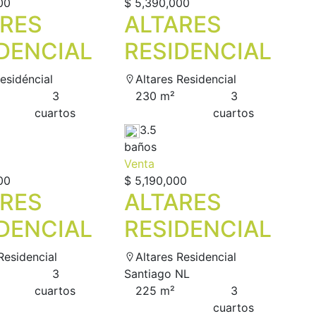
00
$ 5,390,000
ARES
ALTARES
DENCIAL
RESIDENCIAL
residéncial
Altares Residencial
3
230 m²
3
сuartos
сuartos
3.5
baños
Venta
00
$ 5,190,000
ARES
ALTARES
DENCIAL
RESIDENCIAL
Residencial
Altares Residencial
3
Santiago NL
сuartos
225 m²
3
сuartos