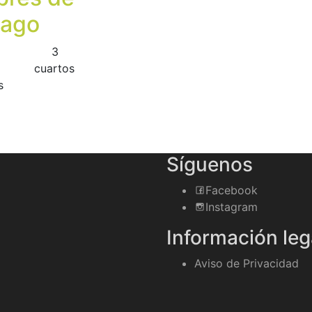
iago
3
сuartos
s
Síguenos
Facebook
Instagram
Información leg
Aviso de Privacidad