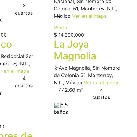
Nacional, Sin Nombre de
3
Colonia 51, Monterrey, N.L.,
сuartos
México
Ver en el mapa
s
Venta
000
$ 14,300,000
lco
La Joya
Magnolia
 Residecial 3er
nterrey, N.L.,
Ave Magnolia, Sin Nombre
r en el mapa
de Colonia 51, Monterrey,
4
N.L., México
Ver en el mapa
сuartos
442.60 m²
4
s
сuartos
5.5
baños
00
res de