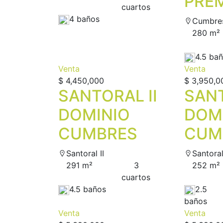
PRE
сuartos
4 baños
Cumbres
280 m²
4.5 ba
Venta
Venta
$ 4,450,000
$ 3,950,0
SANTORAL II
SANT
DOMINIO
DOM
CUMBRES
CUM
Santoral II
Santoral
291 m²
3
252 m²
сuartos
4.5 baños
2.5
baños
Venta
Venta