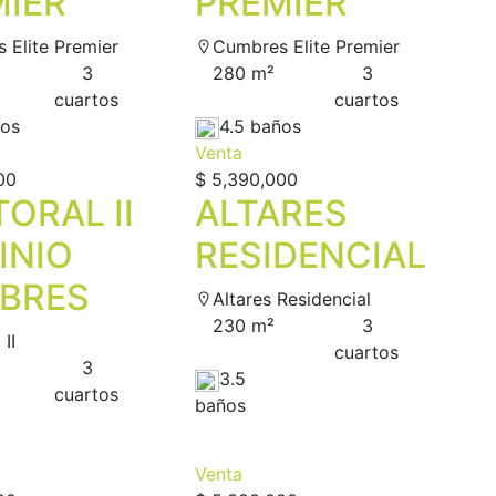
MIER
PREMIER
 Elite Premier
Cumbres Elite Premier
3
280 m²
3
сuartos
сuartos
ños
4.5 baños
Venta
00
$ 5,390,000
ORAL II
ALTARES
INIO
RESIDENCIAL
BRES
Altares Residencial
230 m²
3
 II
сuartos
3
3.5
сuartos
baños
Venta