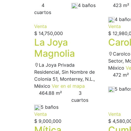
4
4 baños
423 m²
сuartos
4 baño
Venta
Venta
$ 14,750,000
$ 12,980,
La Joya
Caro
Magnolia
Carolco
Sector, Mo
La Joya Privada
México
Ve
Residencial, Sin Nombre de
472 m²
Colonia 51, Monterrey, N.L.,
México
Ver en el mapa
5 baño
464.88 m²
3
сuartos
5 baños
Venta
Venta
$ 9,000,000
$ 4,580,0
Mítica
Cumb