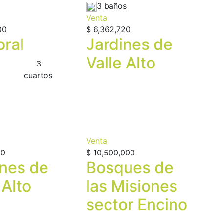
3 baños
Venta
00
$ 6,362,720
oral
Jardines de
Valle Alto
3
сuartos
Venta
00
$ 10,500,000
ines de
Bosques de
 Alto
las Misiones
sector Encino