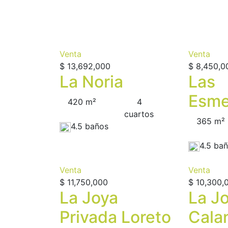
Venta
Venta
$ 13,692,000
$ 8,450,0
La Noria
Las
Esme
420 m²
4
сuartos
365 m²
4.5 baños
4.5 ba
Venta
Venta
$ 11,750,000
$ 10,300,
La Joya
La J
Privada Loreto
Cala