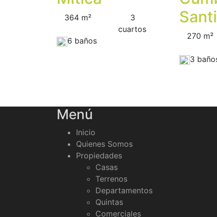
Sant
364 m²
3
сuartos
270 m²
6 baños
3 baño
Menú
Inicio
Quienes Somos
Propiedades
Casas
Terrenos
Departamentos
Quintas
Comerciales