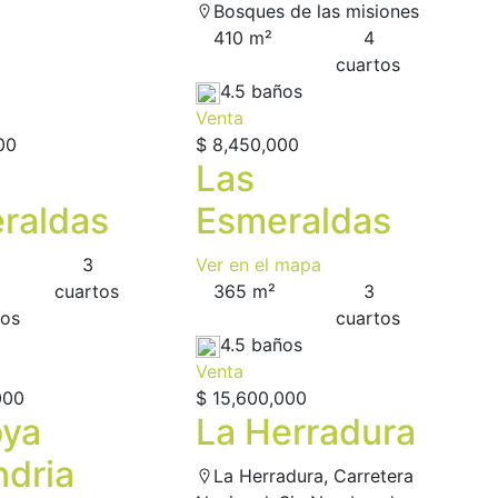
Bosques de las misiones
410 m²
4
сuartos
4.5 baños
Venta
00
$ 8,450,000
Las
raldas
Esmeraldas
3
Ver en el mapa
сuartos
365 m²
3
ños
сuartos
4.5 baños
Venta
000
$ 15,600,000
oya
La Herradura
ndria
La Herradura, Carretera