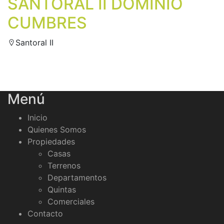
SANTORAL II DOMINIO
CUMBRES
Santoral II
Menú
Inicio
Quienes Somos
Propiedades
Casas
Terrenos
Departamentos
Quintas
Comerciales
Contacto