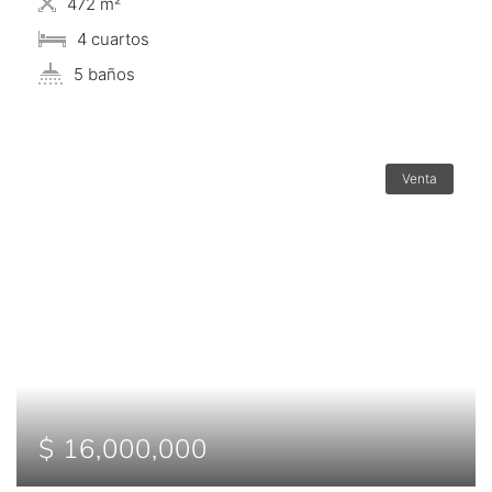
472 m²
4 сuartos
5 baños
Venta
$ 16,000,000