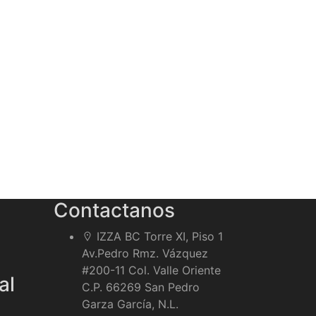
Contactanos
IZZA BC Torre XI, Piso 1
Av.Pedro Rmz. Vázquez
#200-11 Col. Valle Oriente
al
C.P. 66269 San Pedro
Garza García, N.L.