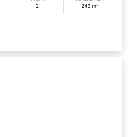
2
243 m²