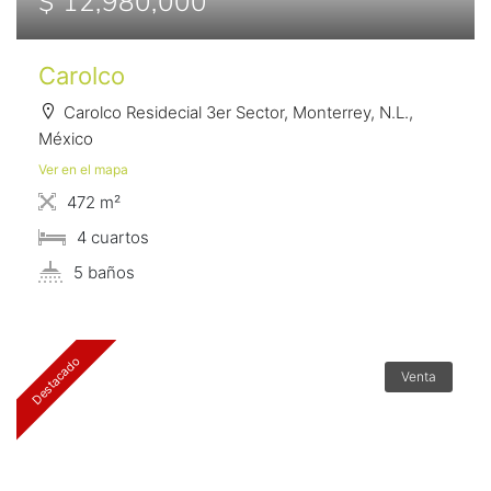
$ 12,980,000
Carolco
Carolco Residecial 3er Sector, Monterrey, N.L.,
México
Ver en el mapa
472 m²
4 сuartos
5 baños
Destacado
Venta