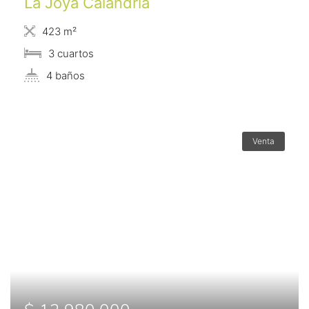
La Joya Calandria
423 m²
3 сuartos
4 baños
Venta