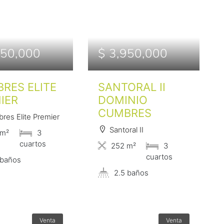
750,000
$ 3,950,000
RES ELITE
SANTORAL II
IER
DOMINIO
CUMBRES
res Elite Premier
Santoral II
 m²
3
сuartos
252 m²
3
сuartos
 baños
2.5 baños
Venta
Venta