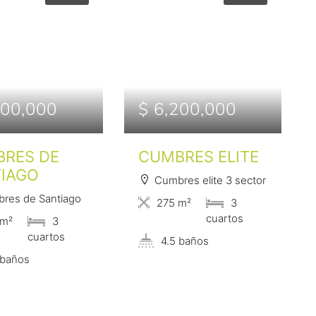
600,000
$ 6,200,000
RES DE
CUMBRES ELITE
IAGO
Cumbres elite 3 sector
res de Santiago
275 m²
3
сuartos
 m²
3
сuartos
4.5 baños
 baños