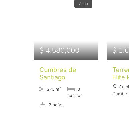
Venta
$ 4,580,000
$ 1,
Cumbres de
Terr
Santiago
Elite
Cami
270 m²
3
Cumbres
сuartos
3 baños