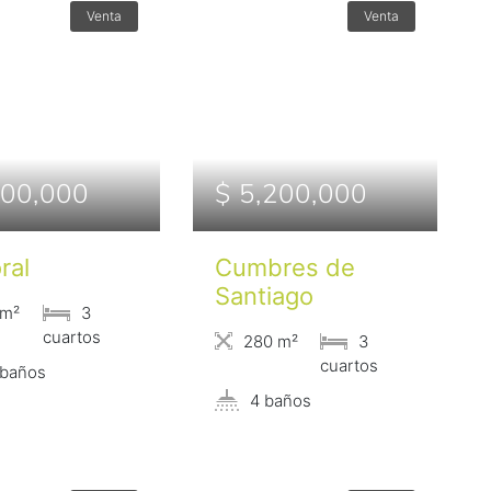
Venta
Venta
500,000
$ 5,200,000
ral
Cumbres de
Santiago
 m²
3
сuartos
280 m²
3
сuartos
 baños
4 baños