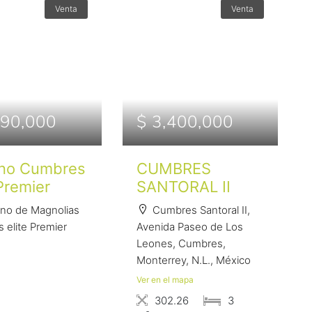
Venta
Venta
690,000
$ 3,400,000
eno Cumbres
CUMBRES
 Premier
SANTORAL II
no de Magnolias
Cumbres Santoral II,
 elite Premier
Avenida Paseo de Los
Leones, Cumbres,
Monterrey, N.L., México
Ver en el mapa
302.26
3