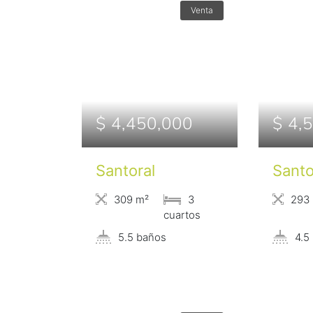
Venta
$ 4,450,000
$ 4,
Santoral
Santo
309 m²
3
293
сuartos
5.5 baños
4.5