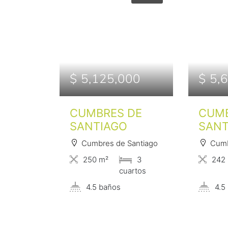
$ 5,125,000
$ 5,
CUMBRES DE
CUMB
SANTIAGO
SANT
Cumbres de Santiago
Cumb
250 m²
3
242
сuartos
4.5 baños
4.5