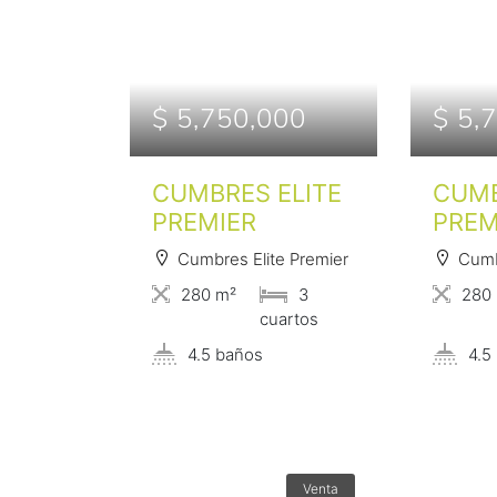
$ 5,750,000
$ 5,
CUMBRES ELITE
CUMB
PREMIER
PREM
Cumbres Elite Premier
Cumb
280 m²
3
280
сuartos
4.5 baños
4.5
Venta