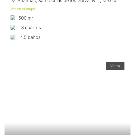
Anáhuac, San Nicolás de los Garza, N.L., México
Ver en el mapa
500 m²
3 сuartos
4.5 baños
Venta