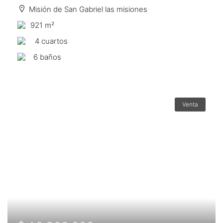
Misión de San Gabriel las misiones
921 m²
4 сuartos
6 baños
Venta