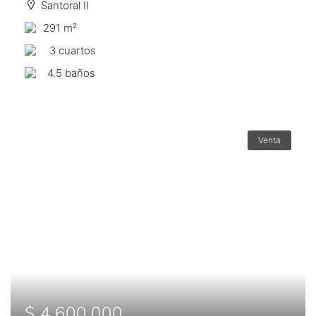
Santoral II
291 m²
3 сuartos
4.5 baños
Venta
$ 4,600,000