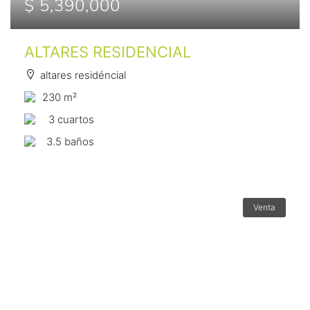
$ 5,390,000
ALTARES RESIDENCIAL
altares residéncial
230 m²
3 сuartos
3.5 baños
Venta